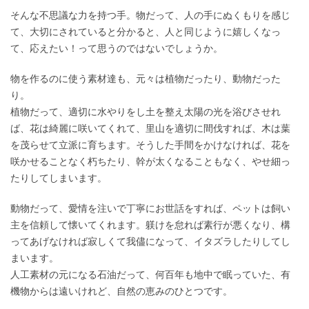
そんな不思議な力を持つ手。物だって、人の手にぬくもりを感じ
て、大切にされていると分かると、人と同じように嬉しくなっ
て、応えたい！って思うのではないでしょうか。
物を作るのに使う素材達も、元々は植物だったり、動物だった
り。
植物だって、適切に水やりをし土を整え太陽の光を浴びさせれ
ば、花は綺麗に咲いてくれて、里山を適切に間伐すれば、木は葉
を茂らせて立派に育ちます。そうした手間をかけなければ、花を
咲かせることなく朽ちたり、幹が太くなることもなく、やせ細っ
たりしてしまいます。
動物だって、愛情を注いで丁寧にお世話をすれば、ペットは飼い
主を信頼して懐いてくれます。躾けを怠れば素行が悪くなり、構
ってあげなければ寂しくて我儘になって、イタズラしたりしてし
まいます。
人工素材の元になる石油だって、何百年も地中で眠っていた、有
機物からは遠いけれど、自然の恵みのひとつです。