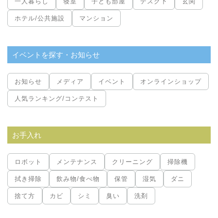
一人暮らし
寝室
子ども部屋
デスク下
玄関
ホテル/公共施設
マンション
イベントを探す・お知らせ
お知らせ
メディア
イベント
オンラインショップ
人気ランキング/コンテスト
お手入れ
ロボット
メンテナンス
クリーニング
掃除機
拭き掃除
飲み物/食べ物
保管
湿気
ダニ
捨て方
カビ
シミ
臭い
洗剤