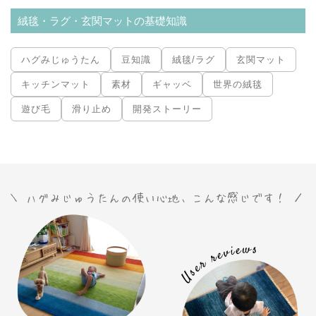
絨毯・ラグ・玄関マットの基礎知識
ハグみじゅうたん
豆知識
絨毯/ラグ
玄関マット
キッチンマット
素材
ギャッベ
世界の絨毯
遊び毛
滑り止め
開発ストーリー