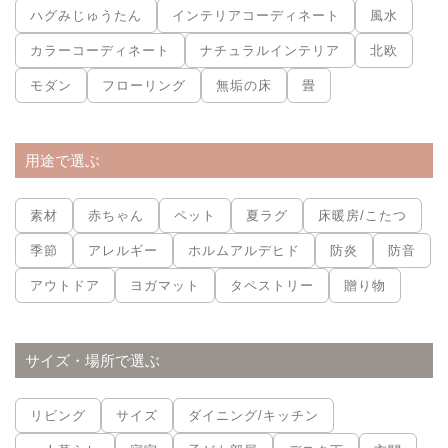
ハグみじゅうたん
インテリアコーディネート
風水
カラーコーディネート
ナチュラルインテリア
北欧
モダン
フローリング
無垢の床
畳
用途で選ぶ
素材
赤ちゃん
ペット
夏ラグ
床暖房/こたつ
季節
アレルギー
ホルムアルデヒド
防炎
防音
アウトドア
ヨガマット
タペストリー
贈り物
サイズ・場所で選ぶ
リビング
サイズ
ダイニング/キッチン