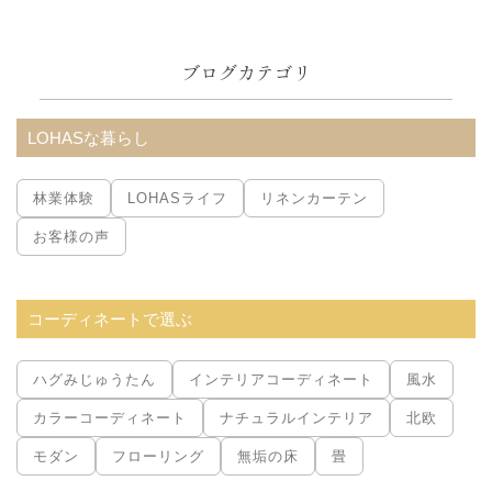
グ
内
ブログカテゴリ
検
索:
LOHASな暮らし
林業体験
LOHASライフ
リネンカーテン
お客様の声
コーディネートで選ぶ
ハグみじゅうたん
インテリアコーディネート
風水
カラーコーディネート
ナチュラルインテリア
北欧
モダン
フローリング
無垢の床
畳