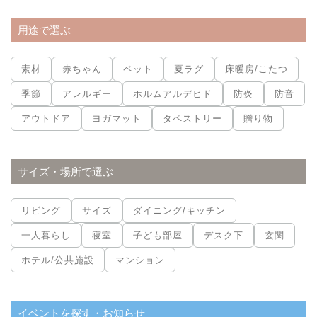
用途で選ぶ
素材
赤ちゃん
ペット
夏ラグ
床暖房/こたつ
季節
アレルギー
ホルムアルデヒド
防炎
防音
アウトドア
ヨガマット
タペストリー
贈り物
サイズ・場所で選ぶ
リビング
サイズ
ダイニング/キッチン
一人暮らし
寝室
子ども部屋
デスク下
玄関
ホテル/公共施設
マンション
イベントを探す・お知らせ