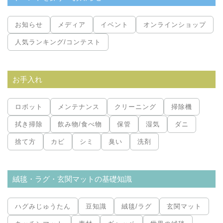
お知らせ
メディア
イベント
オンラインショップ
人気ランキング/コンテスト
お手入れ
ロボット
メンテナンス
クリーニング
掃除機
拭き掃除
飲み物/食べ物
保管
湿気
ダニ
捨て方
カビ
シミ
臭い
洗剤
絨毯・ラグ・玄関マットの基礎知識
ハグみじゅうたん
豆知識
絨毯/ラグ
玄関マット