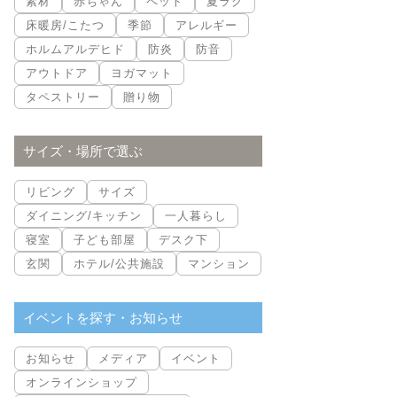
素材
赤ちゃん
ペット
夏ラグ
床暖房/こたつ
季節
アレルギー
ホルムアルデヒド
防炎
防音
アウトドア
ヨガマット
タペストリー
贈り物
サイズ・場所で選ぶ
リビング
サイズ
ダイニング/キッチン
一人暮らし
寝室
子ども部屋
デスク下
玄関
ホテル/公共施設
マンション
イベントを探す・お知らせ
お知らせ
メディア
イベント
オンラインショップ