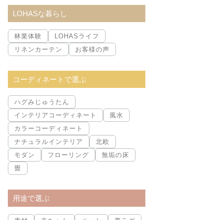
索:
LOHASな暮らし
林業体験
LOHASライフ
リネンカーテン
お客様の声
コーディネートで選ぶ
ハグみじゅうたん
インテリアコーディネート
風水
カラーコーディネート
ナチュラルインテリア
北欧
モダン
フローリング
無垢の床
畳
用途で選ぶ