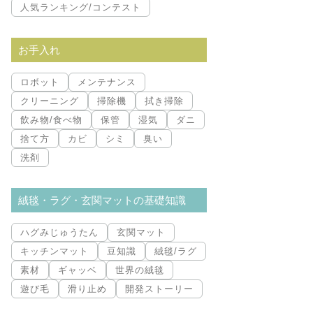
人気ランキング/コンテスト
お手入れ
ロボット
メンテナンス
クリーニング
掃除機
拭き掃除
飲み物/食べ物
保管
湿気
ダニ
捨て方
カビ
シミ
臭い
洗剤
絨毯・ラグ・玄関マットの基礎知識
ハグみじゅうたん
玄関マット
キッチンマット
豆知識
絨毯/ラグ
素材
ギャッベ
世界の絨毯
遊び毛
滑り止め
開発ストーリー