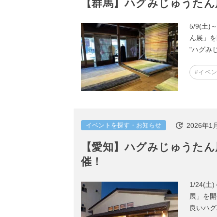
【群馬】ハグみじゅうたん展＠金
5/9(
ん展」を
"ハグみじ
#イベ
2026年1
イベントを探す・お知らせ
【愛知】ハグみじゅうたん展＠本
催！
1/24
展」を開
良いハグ