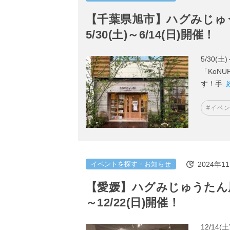
【千葉県旭市】ハグみじゅうた
5/30(土)～6/14(日)開催！
5/30(
「KoN
す！手..
#イベ
2024年1
イベントを探す・お知らせ
【愛媛】ハグみじゅうたん展＠N
～12/22(日)開催！
12/14