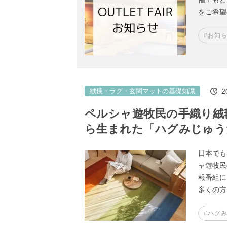
をご希望
#お知
2
絨毯・ラグ・玄関マットの基礎知識
ペルシャ遊牧民の手織り絨
ら生まれた「ハグみじゅう
日本でも
ャ遊牧民
報番組に
多くの
#ハグ