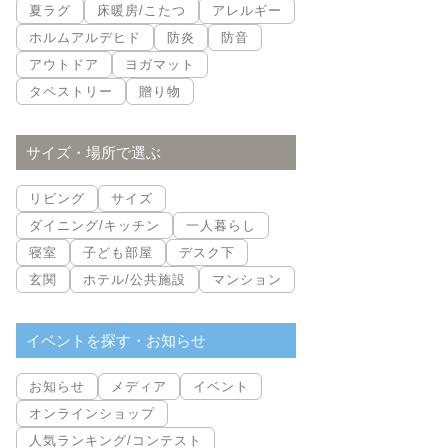
夏ラグ
床暖房/こたつ
アレルギー
ホルムアルデヒド
防炎
防音
アウトドア
ヨガマット
タペストリー
贈り物
サイズ・場所で選ぶ
リビング
サイズ
ダイニング/キッチン
一人暮らし
寝室
子ども部屋
デスク下
玄関
ホテル/公共施設
マンション
イベントを探す・お知らせ
お知らせ
メディア
イベント
オンラインショップ
人気ランキング/コンテスト