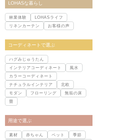
LOHASな暮らし
林業体験
LOHASライフ
リネンカーテン
お客様の声
コーディネートで選ぶ
ハグみじゅうたん
インテリアコーディネート
風水
カラーコーディネート
ナチュラルインテリア
北欧
モダン
フローリング
無垢の床
畳
用途で選ぶ
素材
赤ちゃん
ペット
季節