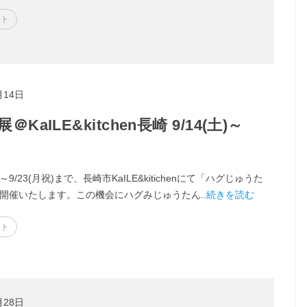
ント
月14日
ILE&kitchen長崎 9/14(土)～
土)～9/23(月祝)まで、長崎市KaILE&kitichenにて「ハグじゅうた
開催いたします。この機会にハグみじゅうたん..
続きを読む
ント
月28日