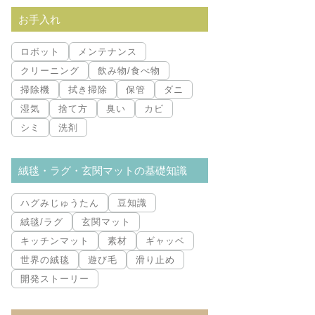
索:
お手入れ
ロボット
メンテナンス
クリーニング
飲み物/食べ物
掃除機
拭き掃除
保管
ダニ
湿気
捨て方
臭い
カビ
シミ
洗剤
絨毯・ラグ・玄関マットの基礎知識
ハグみじゅうたん
豆知識
絨毯/ラグ
玄関マット
キッチンマット
素材
ギャッベ
世界の絨毯
遊び毛
滑り止め
開発ストーリー