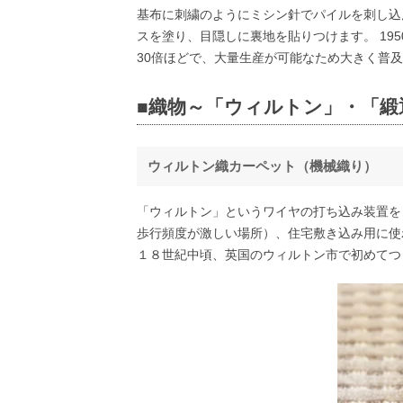
基布に刺繍のようにミシン針でパイルを刺し込
スを塗り、目隠しに裏地を貼りつけます。 19
30倍ほどで、大量生産が可能なため大きく普及
■織物～「ウィルトン」・「緞
ウィルトン織カーペット（機械織り）
「ウィルトン」というワイヤの打ち込み装置を
歩行頻度が激しい場所）、住宅敷き込み用に使
１８世紀中頃、英国のウィルトン市で初めてつ