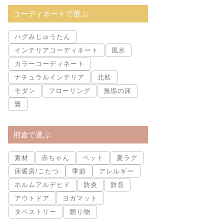
索:
コーディネートで選ぶ
ハグみじゅうたん
インテリアコーディネート
風水
カラーコーディネート
ナチュラルインテリア
北欧
モダン
フローリング
無垢の床
畳
用途で選ぶ
素材
赤ちゃん
ペット
夏ラグ
床暖房/こたつ
季節
アレルギー
ホルムアルデヒド
防炎
防音
アウトドア
ヨガマット
タペストリー
贈り物