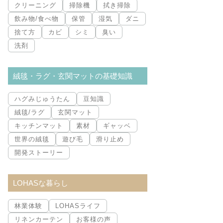
クリーニング
掃除機
拭き掃除
飲み物/食べ物
保管
湿気
ダニ
捨て方
カビ
シミ
臭い
洗剤
絨毯・ラグ・玄関マットの基礎知識
ハグみじゅうたん
豆知識
絨毯/ラグ
玄関マット
キッチンマット
素材
ギャッベ
世界の絨毯
遊び毛
滑り止め
開発ストーリー
LOHASな暮らし
林業体験
LOHASライフ
リネンカーテン
お客様の声