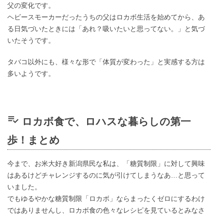
父の変化です。
ヘビースモーカーだったうちの父はロカボ生活を始めてから、あ
る日気づいたときには「あれ？吸いたいと思ってない。」と気づ
いたそうです。
タバコ以外にも、様々な形で「体質が変わった」と実感する方は
多いようです。
playlist_add_check
ロカボ食で、ロハスな暮らしの第一
歩！まとめ
今まで、お米大好き新潟県民な私は、「糖質制限」に対して興味
はあるけどチャレンジするのに気が引けてしまうなあ…と思って
いました。
でもゆるやかな糖質制限「ロカボ」ならまったくゼロにするわけ
ではありませんし、ロカボ食の色々なレシピを見ているとみなさ