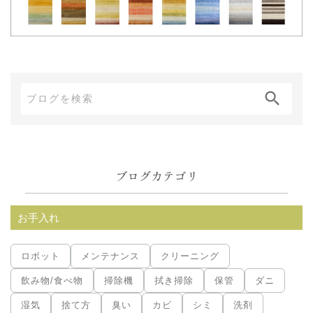
ブ
ロ
グ
内
ブログカテゴリ
検
索:
お手入れ
ロボット
メンテナンス
クリーニング
飲み物/食べ物
掃除機
拭き掃除
保管
ダニ
湿気
捨て方
臭い
カビ
シミ
洗剤