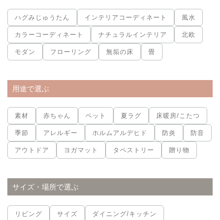
ハグみじゅうたん
インテリアコーディネート
風水
カラーコーディネート
ナチュラルインテリア
北欧
モダン
フローリング
無垢の床
畳
用途で選ぶ
素材
赤ちゃん
ペット
夏ラグ
床暖房/こたつ
季節
アレルギー
ホルムアルデヒド
防炎
防音
アウトドア
ヨガマット
タペストリー
贈り物
サイズ・場所で選ぶ
リビング
サイズ
ダイニング/キッチン