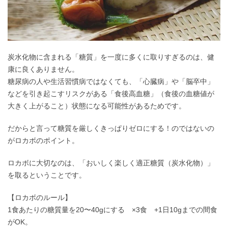
炭水化物に含まれる「糖質」を一度に多くに取りすぎるのは、健
康に良くありません。
糖尿病の人や生活習慣病ではなくても、「心臓病」や「脳卒中」
などを引き起こすリスクがある「食後高血糖」（食後の血糖値が
大きく上がること）状態になる可能性があるためです。
だからと言って糖質を厳しくきっぱりゼロにする！のではないの
がロカボのポイント。
ロカボに大切なのは、「おいしく楽しく適正糖質（炭水化物）」
を取るということです。
【ロカボのルール】
1食あたりの糖質量を20〜40gにする ×3食 +1日10gまでの間食
がOK。