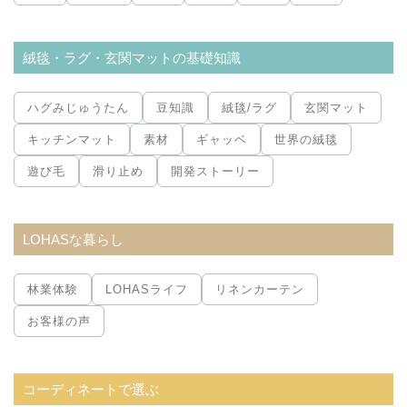
絨毯・ラグ・玄関マットの基礎知識
ハグみじゅうたん
豆知識
絨毯/ラグ
玄関マット
キッチンマット
素材
ギャッベ
世界の絨毯
遊び毛
滑り止め
開発ストーリー
LOHASな暮らし
林業体験
LOHASライフ
リネンカーテン
お客様の声
コーディネートで選ぶ