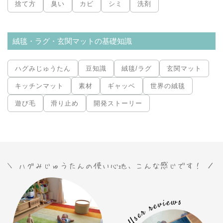
捨て方
臭い
カビ
シミ
洗剤
絨毯・ラグ・玄関マットの基礎知識
ハグみじゅうたん
豆知識
絨毯/ラグ
玄関マット
キッチンマット
素材
ギャッベ
世界の絨毯
遊び毛
滑り止め
開発ストーリー