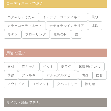
コーディネートで選ぶ
ハグみじゅうたん
インテリアコーディネート
風水
カラーコーディネート
ナチュラルインテリア
北欧
モダン
フローリング
無垢の床
畳
用途で選ぶ
素材
赤ちゃん
ペット
夏ラグ
床暖房/こたつ
季節
アレルギー
ホルムアルデヒド
防炎
防音
アウトドア
ヨガマット
タペストリー
贈り物
サイズ・場所で選ぶ