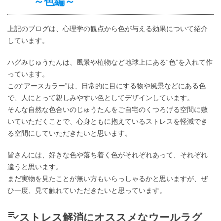
～色編～
上記のブログは、心理学の観点から色が与える効果について紹介
しています。
ハグみじゅうたんは、風景や植物など地球上にある“色”を入れて作
っています。
この“アースカラー”は、日常的に目にする物や風景などにある色
で、人にとって親しみやすい色としてデザインしています。
そんな自然な色合いのじゅうたんをご自宅のくつろげる空間に敷
いていただくことで、心身ともに抱えているストレスを軽減でき
る空間にしていただきたいと思います。
皆さんには、好きな色や落ち着く色がそれぞれあって、それぞれ
違うと思います。
まだ実物を見たことが無い方もいらっしゃるかと思いますが、ぜ
ひ一度、見て触れていただきたいと思っています。
playlist_add_check
ストレス解消にオススメなウールラグ