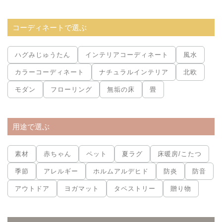
コーディネートで選ぶ
ハグみじゅうたん
インテリアコーディネート
風水
カラーコーディネート
ナチュラルインテリア
北欧
モダン
フローリング
無垢の床
畳
用途で選ぶ
素材
赤ちゃん
ペット
夏ラグ
床暖房/こたつ
季節
アレルギー
ホルムアルデヒド
防炎
防音
アウトドア
ヨガマット
タペストリー
贈り物