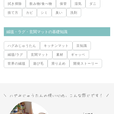
拭き掃除
飲み物/食べ物
保管
湿気
ダニ
捨て方
カビ
シミ
臭い
洗剤
絨毯・ラグ・玄関マットの基礎知識
ハグみじゅうたん
キッチンマット
豆知識
絨毯/ラグ
玄関マット
素材
ギャッベ
世界の絨毯
遊び毛
滑り止め
開発ストーリー