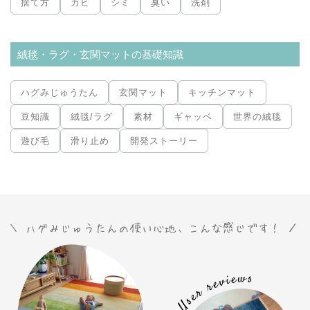
捨て方
カビ
シミ
臭い
洗剤
絨毯・ラグ・玄関マットの基礎知識
ハグみじゅうたん
玄関マット
キッチンマット
豆知識
絨毯/ラグ
素材
ギャッベ
世界の絨毯
遊び毛
滑り止め
開発ストーリー