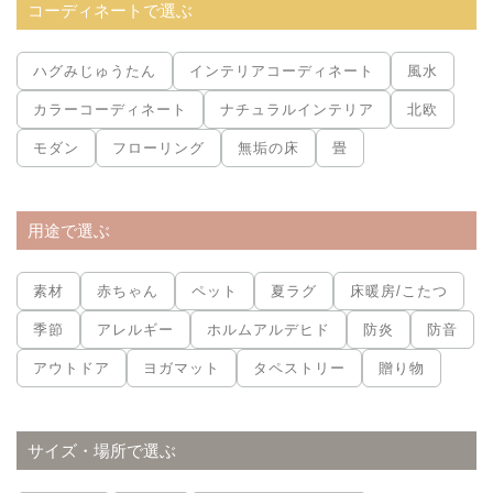
コーディネートで選ぶ
ハグみじゅうたん
インテリアコーディネート
風水
カラーコーディネート
ナチュラルインテリア
北欧
モダン
フローリング
無垢の床
畳
用途で選ぶ
素材
赤ちゃん
ペット
夏ラグ
床暖房/こたつ
季節
アレルギー
ホルムアルデヒド
防炎
防音
アウトドア
ヨガマット
タペストリー
贈り物
サイズ・場所で選ぶ