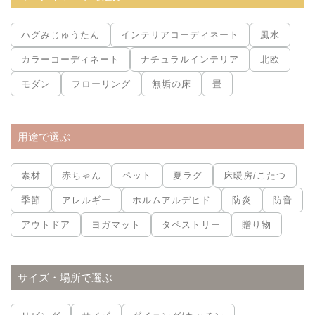
ハグみじゅうたん
インテリアコーディネート
風水
カラーコーディネート
ナチュラルインテリア
北欧
モダン
フローリング
無垢の床
畳
用途で選ぶ
素材
赤ちゃん
ペット
夏ラグ
床暖房/こたつ
季節
アレルギー
ホルムアルデヒド
防炎
防音
アウトドア
ヨガマット
タペストリー
贈り物
サイズ・場所で選ぶ