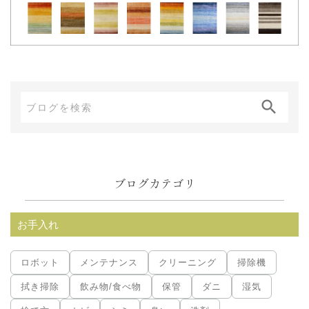
ブ
ロ
グ
内
ブログカテゴリ
検
索:
お手入れ
ロボット
メンテナンス
クリーニング
掃除機
拭き掃除
飲み物/食べ物
保管
ダニ
湿気