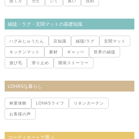
捨て方
カビ
シミ
臭い
洗剤
絨毯・ラグ・玄関マットの基礎知識
ハグみじゅうたん
豆知識
絨毯/ラグ
玄関マット
キッチンマット
素材
ギャッベ
世界の絨毯
遊び毛
滑り止め
開発ストーリー
LOHASな暮らし
林業体験
LOHASライフ
リネンカーテン
お客様の声
コーディネートで選ぶ