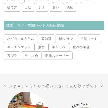
捨て方
カビ
シミ
臭い
洗剤
絨毯・ラグ・玄関マットの基礎知識
ハグみじゅうたん
豆知識
絨毯/ラグ
玄関マット
キッチンマット
素材
ギャッベ
世界の絨毯
遊び毛
滑り止め
開発ストーリー