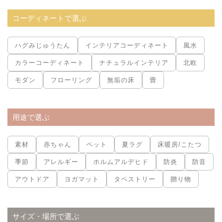
コーディネートで選ぶ
ハグみじゅうたん
インテリアコーディネート
風水
カラーコーディネート
ナチュラルインテリア
北欧
モダン
フローリング
無垢の床
畳
用途で選ぶ
素材
赤ちゃん
ペット
夏ラグ
床暖房/こたつ
季節
アレルギー
ホルムアルデヒド
防炎
防音
アウトドア
ヨガマット
タペストリー
贈り物
サイズ・場所で選ぶ