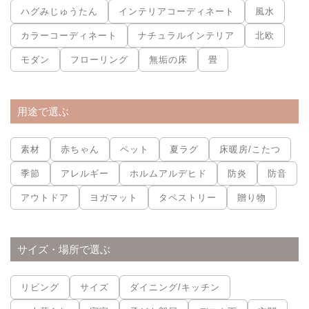
ハグみじゅうたん
インテリアコーディネート
風水
カラーコーディネート
ナチュラルインテリア
北欧
モダン
フローリング
無垢の床
畳
用途で選ぶ
素材
赤ちゃん
ペット
夏ラグ
床暖房/こたつ
季節
アレルギー
ホルムアルデヒド
防炎
防音
アウトドア
ヨガマット
タペストリー
贈り物
サイズ・場所で選ぶ
リビング
サイズ
ダイニング/キッチン