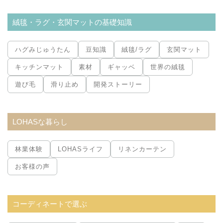
絨毯・ラグ・玄関マットの基礎知識
ハグみじゅうたん
豆知識
絨毯/ラグ
玄関マット
キッチンマット
素材
ギャッベ
世界の絨毯
遊び毛
滑り止め
開発ストーリー
LOHASな暮らし
林業体験
LOHASライフ
リネンカーテン
お客様の声
コーディネートで選ぶ