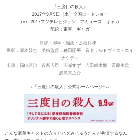
『三度目の殺人』
2017年9月9日（土）全国ロードショー
（c） 2017フジテレビジョン アミューズ ギャガ
配給：東宝、ギャガ
監督・脚本・編集：是枝裕和
撮影：瀧本幹也 美術監督：種田陽平 音楽：ルドヴィコ・エイ
ナウディ
出演：福山雅治 役所広司 広瀬すず 吉田鋼太郎 斉藤由貴
満島真之介
↓『三度目の殺人』公式ホームページへ↓
こんな豪華キャストの方々とハグみじゅうたんが共演するなん