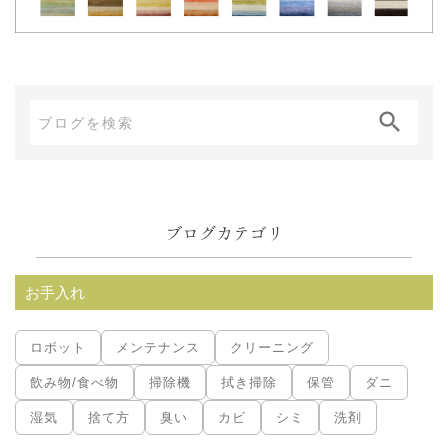
ブ
ロ
グ
内
ブログカテゴリ
検
索:
お手入れ
ロボット
メンテナンス
クリーニング
飲み物/食べ物
掃除機
拭き掃除
保管
ダニ
湿気
捨て方
臭い
カビ
シミ
洗剤