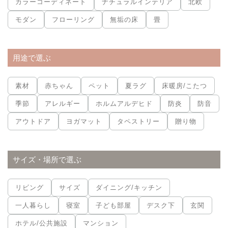
カラーコーディネート
ナチュラルインテリア
北欧
モダン
フローリング
無垢の床
畳
用途で選ぶ
素材
赤ちゃん
ペット
夏ラグ
床暖房/こたつ
季節
アレルギー
ホルムアルデヒド
防炎
防音
アウトドア
ヨガマット
タペストリー
贈り物
サイズ・場所で選ぶ
リビング
サイズ
ダイニング/キッチン
一人暮らし
寝室
子ども部屋
デスク下
玄関
ホテル/公共施設
マンション