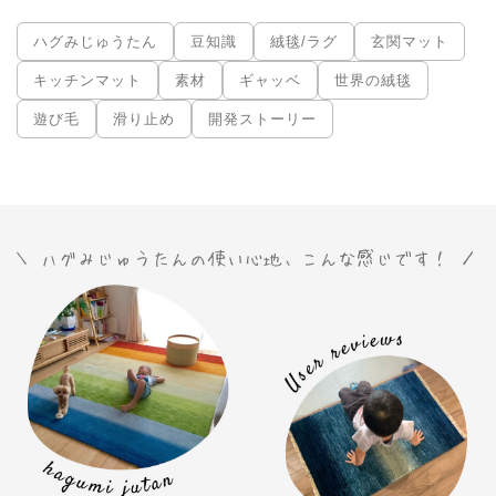
ハグみじゅうたん
豆知識
絨毯/ラグ
玄関マット
キッチンマット
素材
ギャッベ
世界の絨毯
遊び毛
滑り止め
開発ストーリー