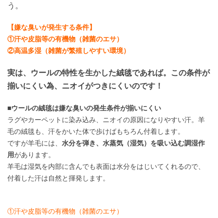
う。
【嫌な臭いが発生する条件】
①汗や皮脂等の有機物（雑菌のエサ）
②高温多湿（雑菌が繁殖しやすい環境）
実は、ウールの特性を生かした絨毯であれば。この条件が
揃いにくい為、ニオイがつきにくいのです！
■ウールの絨毯は嫌な臭いの発生条件が揃いにくい
ラグやカーペットに染み込み、ニオイの原因になりやすい汗。羊
毛の絨毯も、汗をかいた体で歩けばもちろん付着します。
ですが羊毛には、
水分を弾き、水蒸気（湿気）を吸い込む調湿作
用
があります。
羊毛は湿気を内部に含んでも表面は水分をはじいてくれるので、
付着した汗は自然と揮発します。
①汗や皮脂等の有機物（雑菌のエサ）