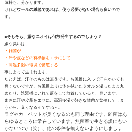
気持ち、分かります。
けれど
ウールの絨毯であれば、使う必要がない場合も多い
ので
す。
■そもそも、嫌なニオイは何故発生するのでしょう？
嫌な臭いは、
・雑菌が
・汗や皮などの有機物をエサにして
・高温多湿の環境で繁殖する
事によって生まれます。
たとえば、汗そのものは無臭です。お風呂に入って汗をかいても
臭くないですが、お風呂上りに体を拭いたタオルを湿ったまま丸
めたり、洗濯機にいれて蓋をして放置していると、臭います。
まさに汗や皮脂をエサに、高温多湿が好きな雑菌が繁殖してしま
うから、臭くなるんですね～。
ラグやカーペットが臭くなるのも同じ理由です。雑菌はあ
らゆるところに常在しています。無菌室で生きる訳にもい
かないので（笑）、他の条件を揃えないようにしましょ