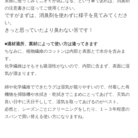
実際に使ってみてニオイが気になる、という事であれば、消臭剤
の注意書きに従ってご使用ください。
ですがまずは、消臭剤を使わずに様子を見てみてくださ
い。
きっと思っていたより臭わない筈です！
■適材適所、素材によって使い方は違ってきます
ちなみに、植物繊維のコットンは内部と表面とで水分を含みま
す。
化学繊維はそもそも吸湿性がないので、内部に含まず、表面に湿
気が溜まります。
綿や化学繊維でできたラグは湿気が籠りやすいので、付着した有
機物を掃除機や水拭き・乾拭きでこまめにとってあげて、天気の
良い日中に天日干しして、湿気を取ってあげるのがベスト。
必然と、シーズンごとにクリーニングをしたり、１～３年程度の
スパンで買い替える使い方になりますね。