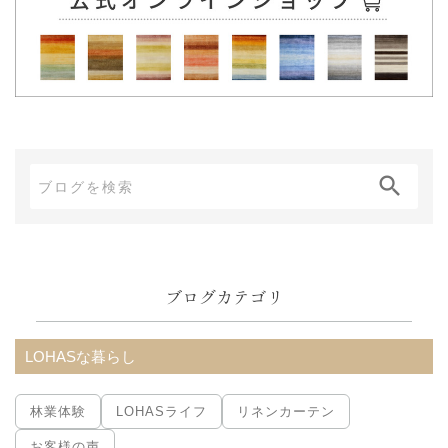
ブ
ロ
グ
内
ブログカテゴリ
検
索:
LOHASな暮らし
林業体験
LOHASライフ
リネンカーテン
お客様の声