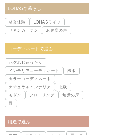
索:
LOHASな暮らし
林業体験
LOHASライフ
リネンカーテン
お客様の声
コーディネートで選ぶ
ハグみじゅうたん
インテリアコーディネート
風水
カラーコーディネート
ナチュラルインテリア
北欧
モダン
フローリング
無垢の床
畳
用途で選ぶ