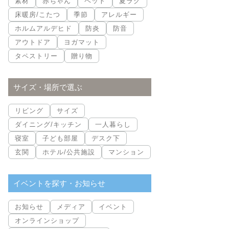
素材
赤ちゃん
ペット
夏ラグ
床暖房/こたつ
季節
アレルギー
ホルムアルデヒド
防炎
防音
アウトドア
ヨガマット
タペストリー
贈り物
サイズ・場所で選ぶ
リビング
サイズ
ダイニング/キッチン
一人暮らし
寝室
子ども部屋
デスク下
玄関
ホテル/公共施設
マンション
イベントを探す・お知らせ
お知らせ
メディア
イベント
オンラインショップ