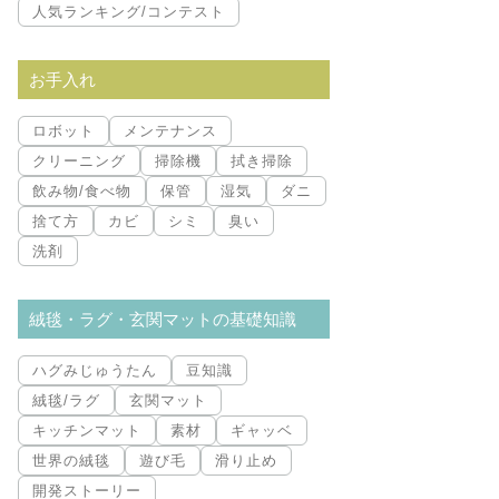
人気ランキング/コンテスト
お手入れ
ロボット
メンテナンス
クリーニング
掃除機
拭き掃除
飲み物/食べ物
保管
湿気
ダニ
捨て方
カビ
シミ
臭い
洗剤
絨毯・ラグ・玄関マットの基礎知識
ハグみじゅうたん
豆知識
絨毯/ラグ
玄関マット
キッチンマット
素材
ギャッベ
世界の絨毯
遊び毛
滑り止め
開発ストーリー