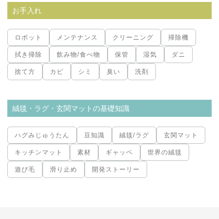
お手入れ
ロボット
メンテナンス
クリーニング
掃除機
拭き掃除
飲み物/食べ物
保管
湿気
ダニ
捨て方
カビ
シミ
臭い
洗剤
絨毯・ラグ・玄関マットの基礎知識
ハグみじゅうたん
豆知識
絨毯/ラグ
玄関マット
キッチンマット
素材
ギャッベ
世界の絨毯
遊び毛
滑り止め
開発ストーリー