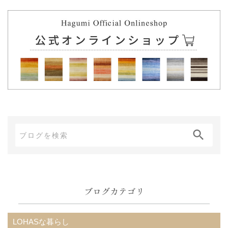
ブ
ロ
グ
内
ブログカテゴリ
検
索:
LOHASな暮らし