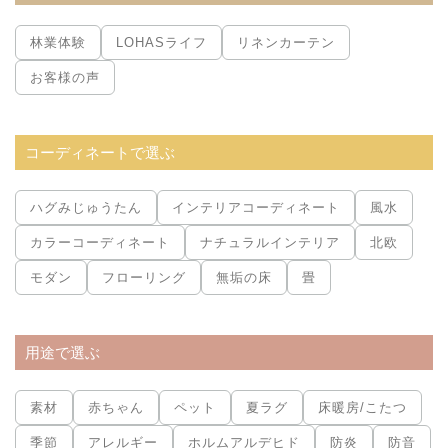
林業体験
LOHASライフ
リネンカーテン
お客様の声
コーディネートで選ぶ
ハグみじゅうたん
インテリアコーディネート
風水
カラーコーディネート
ナチュラルインテリア
北欧
モダン
フローリング
無垢の床
畳
用途で選ぶ
素材
赤ちゃん
ペット
夏ラグ
床暖房/こたつ
季節
アレルギー
ホルムアルデヒド
防炎
防音