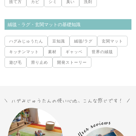
捨て方
カビ
シミ
臭い
洗剤
絨毯・ラグ・玄関マットの基礎知識
ハグみじゅうたん
豆知識
絨毯/ラグ
玄関マット
キッチンマット
素材
ギャッベ
世界の絨毯
遊び毛
滑り止め
開発ストーリー