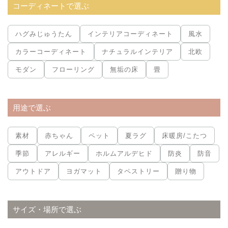
コーディネートで選ぶ
ハグみじゅうたん
インテリアコーディネート
風水
カラーコーディネート
ナチュラルインテリア
北欧
モダン
フローリング
無垢の床
畳
用途で選ぶ
素材
赤ちゃん
ペット
夏ラグ
床暖房/こたつ
季節
アレルギー
ホルムアルデヒド
防炎
防音
アウトドア
ヨガマット
タペストリー
贈り物
サイズ・場所で選ぶ