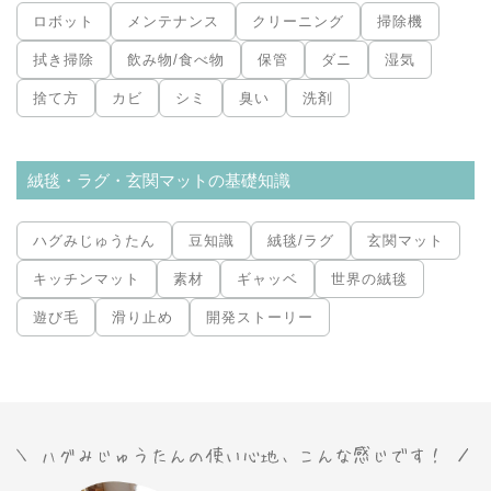
ロボット
メンテナンス
クリーニング
掃除機
拭き掃除
飲み物/食べ物
保管
ダニ
湿気
捨て方
カビ
シミ
臭い
洗剤
絨毯・ラグ・玄関マットの基礎知識
ハグみじゅうたん
豆知識
絨毯/ラグ
玄関マット
キッチンマット
素材
ギャッベ
世界の絨毯
遊び毛
滑り止め
開発ストーリー