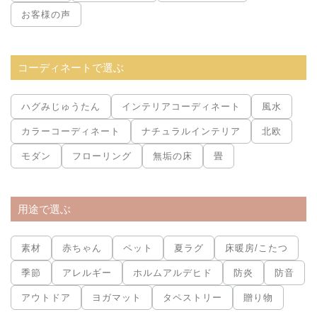
お客様の声
コーディネートで選ぶ
ハグみじゅうたん
インテリアコーディネート
風水
カラーコーディネート
ナチュラルインテリア
北欧
モダン
フローリング
無垢の床
畳
用途で選ぶ
素材
赤ちゃん
ペット
夏ラグ
床暖房/こたつ
季節
アレルギー
ホルムアルデヒド
防炎
防音
アウトドア
ヨガマット
タペストリー
贈り物