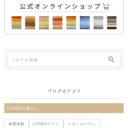
ブ
ロ
グ
内
ブログカテゴリ
検
索:
LOHASな暮らし
林業体験
LOHASライフ
リネンカーテン