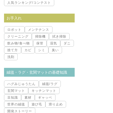
人気ランキング/コンテスト
お手入れ
ロボット
メンテナンス
クリーニング
掃除機
拭き掃除
飲み物/食べ物
保管
湿気
ダニ
捨て方
カビ
シミ
臭い
洗剤
絨毯・ラグ・玄関マットの基礎知識
ハグみじゅうたん
絨毯/ラグ
玄関マット
キッチンマット
豆知識
素材
ギャッベ
世界の絨毯
遊び毛
滑り止め
開発ストーリー