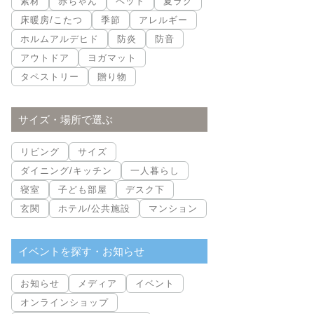
素材
赤ちゃん
ペット
夏ラグ
床暖房/こたつ
季節
アレルギー
ホルムアルデヒド
防炎
防音
アウトドア
ヨガマット
タペストリー
贈り物
サイズ・場所で選ぶ
リビング
サイズ
ダイニング/キッチン
一人暮らし
寝室
子ども部屋
デスク下
玄関
ホテル/公共施設
マンション
イベントを探す・お知らせ
お知らせ
メディア
イベント
オンラインショップ