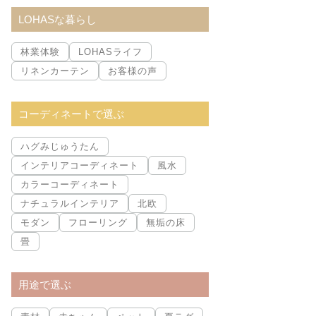
索:
LOHASな暮らし
林業体験
LOHASライフ
リネンカーテン
お客様の声
コーディネートで選ぶ
ハグみじゅうたん
インテリアコーディネート
風水
カラーコーディネート
ナチュラルインテリア
北欧
モダン
フローリング
無垢の床
畳
用途で選ぶ