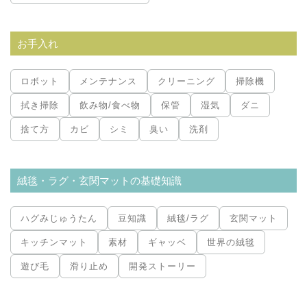
お手入れ
ロボット
メンテナンス
クリーニング
掃除機
拭き掃除
飲み物/食べ物
保管
湿気
ダニ
捨て方
カビ
シミ
臭い
洗剤
絨毯・ラグ・玄関マットの基礎知識
ハグみじゅうたん
豆知識
絨毯/ラグ
玄関マット
キッチンマット
素材
ギャッベ
世界の絨毯
遊び毛
滑り止め
開発ストーリー