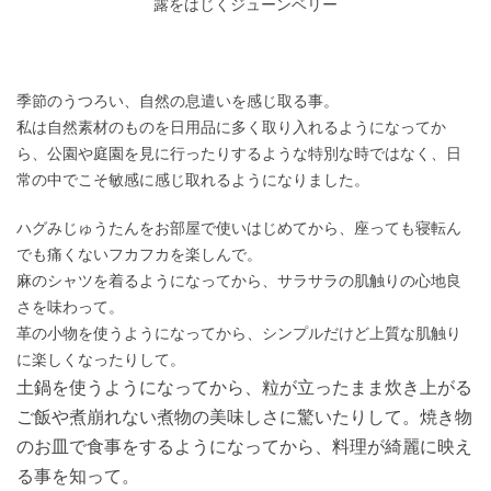
露をはじくジューンベリー
季節のうつろい、自然の息遣いを感じ取る事。
私は自然素材のものを日用品に多く取り入れるようになってか
ら、公園や庭園を見に行ったりするような特別な時ではなく、日
常の中でこそ敏感に感じ取れるようになりました。
ハグみじゅうたんをお部屋で使いはじめてから、座っても寝転ん
でも痛くないフカフカを楽しんで。
麻のシャツを着るようになってから、サラサラの肌触りの心地良
さを味わって。
革の小物を使うようになってから、シンプルだけど上質な肌触り
に楽しくなったりして。
土鍋を使うようになってから、粒が立ったまま炊き上がる
ご飯や煮崩れない煮物の美味しさに驚いたりして。
焼き物
のお皿で食事をするようになってから、料理が綺麗に映え
る事を知って。