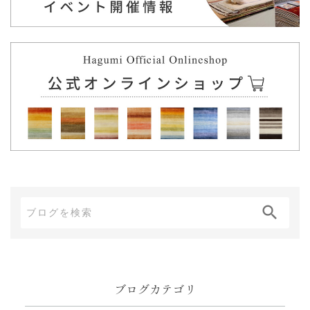
ブ
ロ
グ
内
ブログカテゴリ
検
索: