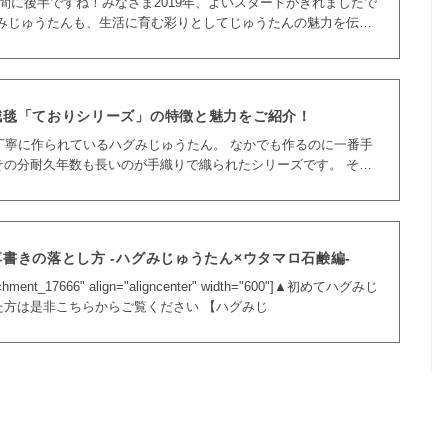
間に後半ですね！みなさま2019年、よいスタートがきれましたで
お届けできるよう今年も成長して
絨毯「ておりシリーズ」の特徴と魅力をご紹介！
作られているハグみじゅうたん。 なかでも作るのに一番手
の分耐久年数も長いのが手織りで織られたシリーズです。 そこ
じゅうたん「ておりシリー
書きの落とし方 -ハグみじゅうたん×ウタマロ石鹸編-
ttachment_17666" align="aligncenter" width="600"]▲初めてハグみじ
た方は是非こちらからご覧ください 【ハグみじ