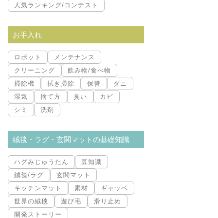
人気ランキング/コンテスト
お手入れ
ロボット
メンテナンス
クリーニング
飲み物/食べ物
掃除機
拭き掃除
保管
ダニ
湿気
捨て方
臭い
カビ
シミ
洗剤
絨毯・ラグ・玄関マットの基礎知識
ハグみじゅうたん
豆知識
絨毯/ラグ
玄関マット
キッチンマット
素材
ギャッベ
世界の絨毯
遊び毛
滑り止め
開発ストーリー