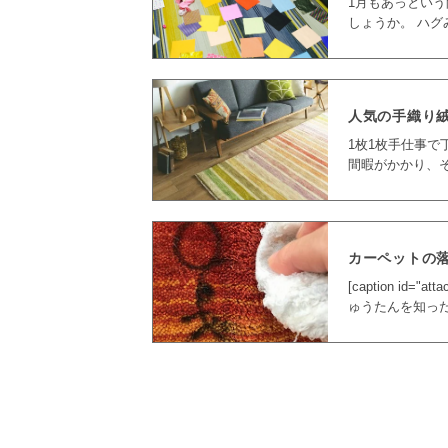
1月もあっという
しょうか。 ハグみじゅうたんも、生活に育む彩りとしてじゅうたんの魅力を伝
え、みなさまに
人気の手織り
1枚1枚手仕事で丁寧に
間暇がかかり、そ
で今回はハグみ
カーペットの落
[caption id="a
ゅうたんを知っ