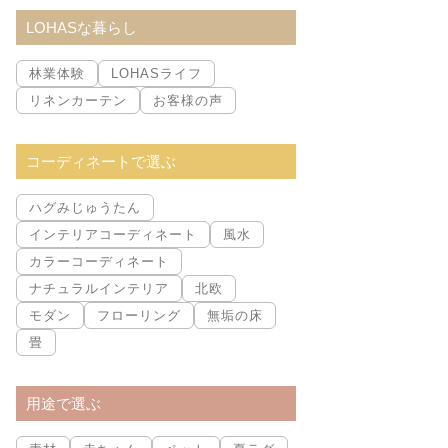
索:
LOHASな暮らし
林業体験
LOHASライフ
リネンカーテン
お客様の声
コーディネートで選ぶ
ハグみじゅうたん
インテリアコーディネート
風水
カラーコーディネート
ナチュラルインテリア
北欧
モダン
フローリング
無垢の床
畳
用途で選ぶ