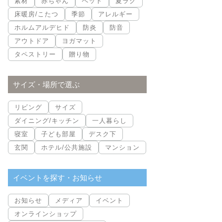
素材
赤ちゃん
ペット
夏ラグ
床暖房/こたつ
季節
アレルギー
ホルムアルデヒド
防炎
防音
アウトドア
ヨガマット
タペストリー
贈り物
サイズ・場所で選ぶ
リビング
サイズ
ダイニング/キッチン
一人暮らし
寝室
子ども部屋
デスク下
玄関
ホテル/公共施設
マンション
イベントを探す・お知らせ
お知らせ
メディア
イベント
オンラインショップ