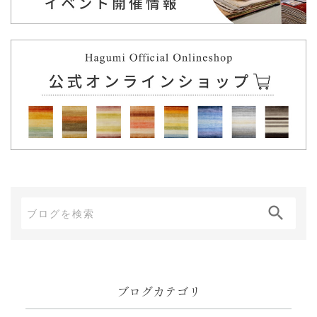
ブ
ロ
グ
内
ブログカテゴリ
検
索: