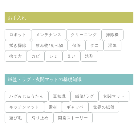
お手入れ
ロボット
メンテナンス
クリーニング
掃除機
拭き掃除
飲み物/食べ物
保管
ダニ
湿気
捨て方
カビ
シミ
臭い
洗剤
絨毯・ラグ・玄関マットの基礎知識
ハグみじゅうたん
豆知識
絨毯/ラグ
玄関マット
キッチンマット
素材
ギャッベ
世界の絨毯
遊び毛
滑り止め
開発ストーリー