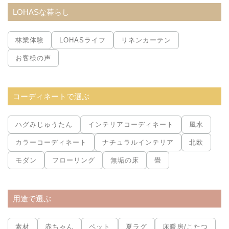
LOHASな暮らし
林業体験
LOHASライフ
リネンカーテン
お客様の声
コーディネートで選ぶ
ハグみじゅうたん
インテリアコーディネート
風水
カラーコーディネート
ナチュラルインテリア
北欧
モダン
フローリング
無垢の床
畳
用途で選ぶ
素材
赤ちゃん
ペット
夏ラグ
床暖房/こたつ