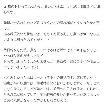
▲ 猫のおしっこはなかなか臭いがとれにくいもの。初期対応が肝
心です。
先日お手入れしたハグみじゅうたんの切れ端がどうなったかと言
うと
ある程度乾いた状態では、おもても裏もあまり臭いは気にならな
いように思ったのですが・・・
数日乾かした後、鼻をくっつけるほど近づけてニオイをかぐと、
やっぱり裏面が少しクサイ
おもてはまったくわかりませんが、裏面の一部にニオイが復活し
てしまいました～（泣）
ハグみじゅうたんはウール（羊毛）の絨毯です。濡れていたり、
湿度が高い状態では、羊毛特有のにおいがありますが、乾くと気
にならなくなることが殆どです。前回のお手入れ後は、もしかし
たら湿気が残っていて、羊毛特有の臭いが勝っていた為におしっ
こ臭に気付かなかったのかもしれませんね。