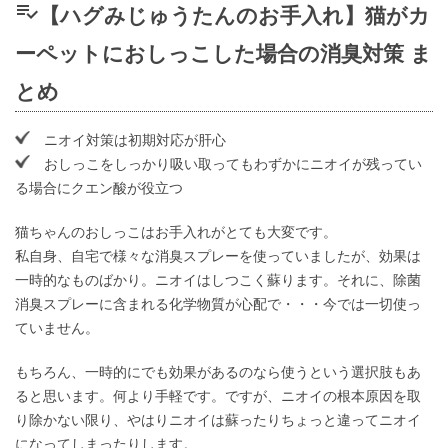
playlist_add_check
【ハグみじゅうたんのお手入れ】猫がカ
ーペットにおしっこした場合の消臭対策 ま
とめ
ニオイ対策は初期対応が肝心
おしっこをしっかり吸い取ってもわずかにニオイが残ってい
る場合にクエン酸が役立つ
猫ちゃんのおしっこはお手入れがとても大変です。
私自身、自宅で様々な消臭スプレーを使っていましたが、効果は
一時的なものばかり。ニオイはしつこく蘇ります。それに、除菌
消臭スプレーに含まれる化学物質が心配で・・・今では一切使っ
ていません。
もちろん、一時的にでも効果があるのなら使うという選択肢もあ
ると思います。何より手軽です。ですが、ニオイの根本原因を取
り除かない限り、やはりニオイは蘇ったりちょっと違ってニオイ
になってしまったりします。