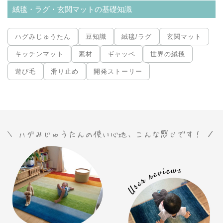
絨毯・ラグ・玄関マットの基礎知識
ハグみじゅうたん
豆知識
絨毯/ラグ
玄関マット
キッチンマット
素材
ギャッベ
世界の絨毯
遊び毛
滑り止め
開発ストーリー