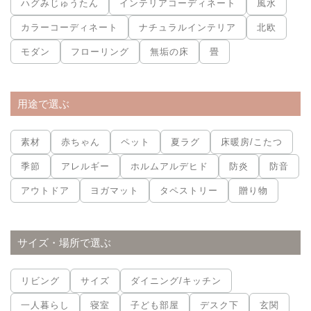
ハグみじゅうたん
インテリアコーディネート
風水
カラーコーディネート
ナチュラルインテリア
北欧
モダン
フローリング
無垢の床
畳
用途で選ぶ
素材
赤ちゃん
ペット
夏ラグ
床暖房/こたつ
季節
アレルギー
ホルムアルデヒド
防炎
防音
アウトドア
ヨガマット
タペストリー
贈り物
サイズ・場所で選ぶ
リビング
サイズ
ダイニング/キッチン
一人暮らし
寝室
子ども部屋
デスク下
玄関