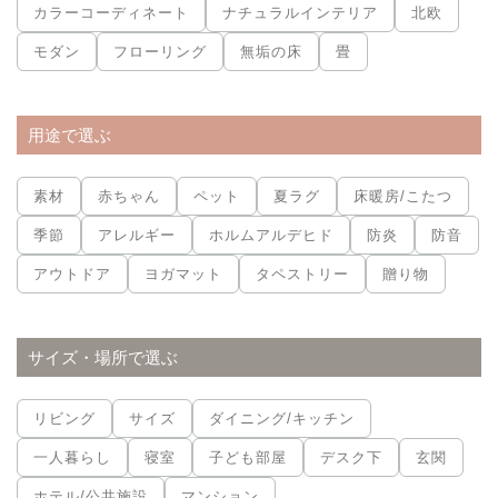
カラーコーディネート
ナチュラルインテリア
北欧
モダン
フローリング
無垢の床
畳
用途で選ぶ
素材
赤ちゃん
ペット
夏ラグ
床暖房/こたつ
季節
アレルギー
ホルムアルデヒド
防炎
防音
アウトドア
ヨガマット
タペストリー
贈り物
サイズ・場所で選ぶ
リビング
サイズ
ダイニング/キッチン
一人暮らし
寝室
子ども部屋
デスク下
玄関
ホテル/公共施設
マンション