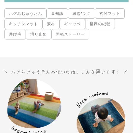
ハグみじゅうたん
豆知識
絨毯/ラグ
玄関マット
キッチンマット
素材
ギャッベ
世界の絨毯
遊び毛
滑り止め
開発ストーリー