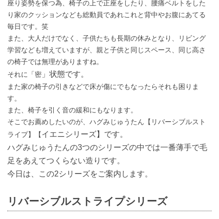
座り姿勢を保つ為、椅子の上で正座をしたり、腰痛ベルトをした
り家のクッションなども総動員であれこれと背中やお腹にあてる
毎日です。笑
また、大人だけでなく、子供たちも長期の休みとなり、リビング
学習なども増えていますが、親と子供と同じスペース、同じ高さ
の椅子では無理がありますね。
」
状態です。
それに「密
また家の椅子の引きなどで床が傷にでもなったらそれも困りま
す。
また、椅子を引く音の緩和にもなります。
そこでお薦めしたいのが、ハグみじゅうたん【リバーシブルスト
イエニシリーズ】です。
ライプ】【
ハグみじゅうたんの3つのシリーズの中では一番薄手で毛
足をあえてつくらない造りです。
今日は、この2シリーズをご案内します。
リバーシブルストライプシリーズ