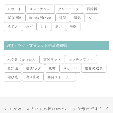
ロボット
メンテナンス
クリーニング
掃除機
拭き掃除
飲み物/食べ物
保管
湿気
ダニ
捨て方
カビ
シミ
臭い
洗剤
絨毯・ラグ・玄関マットの基礎知識
ハグみじゅうたん
玄関マット
キッチンマット
豆知識
絨毯/ラグ
素材
ギャッベ
世界の絨毯
遊び毛
滑り止め
開発ストーリー