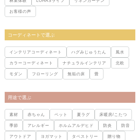
林業体験
LOHASライフ
リネンカーテン
お客様の声
コーディネートで選ぶ
インテリアコーディネート
ハグみじゅうたん
風水
カラーコーディネート
ナチュラルインテリア
北欧
モダン
フローリング
無垢の床
畳
用途で選ぶ
素材
赤ちゃん
ペット
夏ラグ
床暖房/こたつ
季節
アレルギー
ホルムアルデヒド
防炎
防音
アウトドア
ヨガマット
タペストリー
贈り物