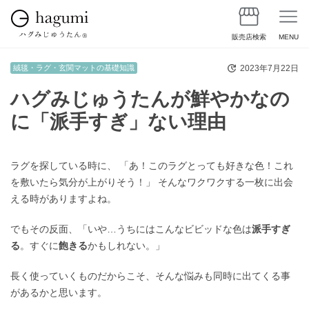
販売店検索
MENU
2023年7月22日
絨毯・ラグ・玄関マットの基礎知識
ハグみじゅうたんが鮮やかなの
に「派手すぎ」ない理由
ラグを探している時に、 「あ！このラグとっても好きな色！これ
を敷いたら気分が上がりそう！」 そんなワクワクする一枚に出会
える時がありますよね。
でもその反面、「いや…うちにはこんなビビッドな色は
派手すぎ
る
。すぐに
飽きる
かもしれない。」
長く使っていくものだからこそ、そんな悩みも同時に出てくる事
があるかと思います。