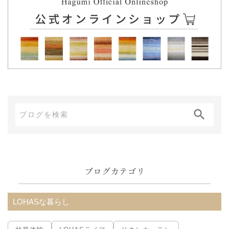
ブ
ロ
グ
内
ブログカテゴリ
検
索:
LOHASな暮らし