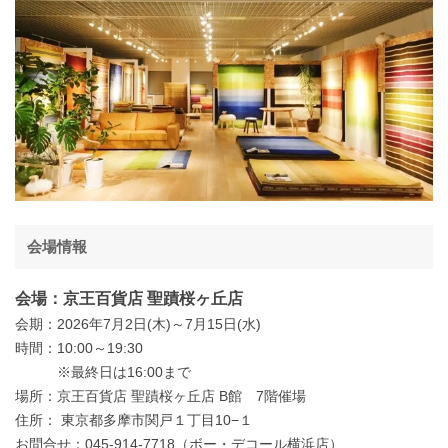
会場情報
会場：京王百貨店 聖蹟桜ヶ丘店
会期：2026年7月2日(木)～7月15日(水)
時間：10:00～19:30
※最終日は16:00まで
場所：京王百貨店 聖蹟桜ヶ丘店 B館 7階催場
住所： 東京都多摩市関戸１丁目10−１
お問合せ：045-914-7718（ボー・デコール横浜店）