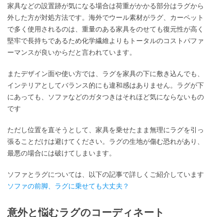
家具などの設置跡が気になる場合は荷重がかかる部分はラグから
外した方が対処方法です。海外でウール素材がラグ、カーペット
で多く使用されるのは、重量のある家具をのせても復元性が高く
堅牢で長持ちであるため化学繊維よりもトータルのコストパファ
ーマンスが良いからだと言われています。
またデザイン面や使い方では、ラグを家具の下に敷き込んでも、
インテリアとしてバランス的にも違和感はありません。ラグが下
にあっても、ソファなどのガタつきはそれほど気にならないもの
です
ただし位置を直そうとして、家具を乗せたまま無理にラグを引っ
張ることだけは避けてください。ラグの生地が傷む恐れがあり、
最悪の場合には破けてしまいます。
ソファとラグについては、以下の記事で詳しくご紹介しています
ソファの前脚、ラグに乗せても大丈夫？
意外と悩むラグのコーディネート