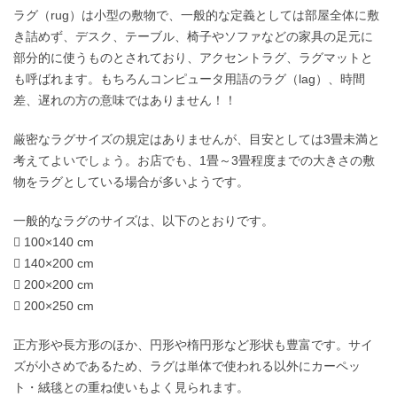
ラグ（rug）は小型の敷物で、一般的な定義としては部屋全体に敷
き詰めず、デスク、テーブル、椅子やソファなどの家具の足元に
部分的に使うものとされており、アクセントラグ、ラグマットと
も呼ばれます。もちろんコンピュータ用語のラグ（lag）、時間
差、遅れの方の意味ではありません！！
厳密なラグサイズの規定はありませんが、目安としては3畳未満と
考えてよいでしょう。お店でも、1畳～3畳程度までの大きさの敷
物をラグとしている場合が多いようです。
一般的なラグのサイズは、以下のとおりです。
 100×140 cm
 140×200 cm
 200×200 cm
 200×250 cm
正方形や長方形のほか、円形や楕円形など形状も豊富です。サイ
ズが小さめであるため、ラグは単体で使われる以外にカーペッ
ト・絨毯との重ね使いもよく見られます。